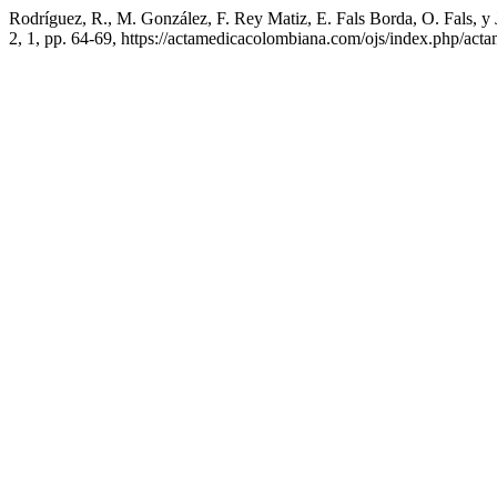
Rodríguez, R., M. González, F. Rey Matiz, E. Fals Borda, O. Fals, y 
2, 1, pp. 64-69, https://actamedicacolombiana.com/ojs/index.php/acta